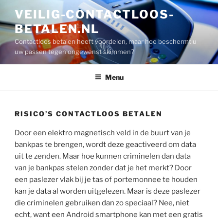
Ga
VEILIG-CONTACTLOOS-
naar
BETALEN.NL
de
inhoud
Contactloos betalen heeft voordelen, maar hoe beschermt u
uw passen tegen ongewenst skimmen?
Menu
RISICO’S CONTACTLOOS BETALEN
Door een elektro magnetisch veld in de buurt van je
bankpas te brengen, wordt deze geactiveerd om data
uit te zenden. Maar hoe kunnen criminelen dan data
van je bankpas stelen zonder dat je het merkt? Door
een paslezer vlak bij je tas of portemonnee te houden
kan je data al worden uitgelezen. Maar is deze paslezer
die criminelen gebruiken dan zo speciaal? Nee, niet
echt, want een Android smartphone kan met een gratis